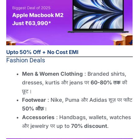
Upto 50% Off + No Cost EMI
Fashion Deals
Men & Women Clothing
: Branded shirts,
dresses, kurtis और jeans पर
60-80% तक
की
छूट।
Footwear
: Nike, Puma और Adidas शूज़ पर फ्लैट
50% ऑफ़
।
Accessories
: Handbags, wallets, watches
और jewelry पर up to
70% discount
.