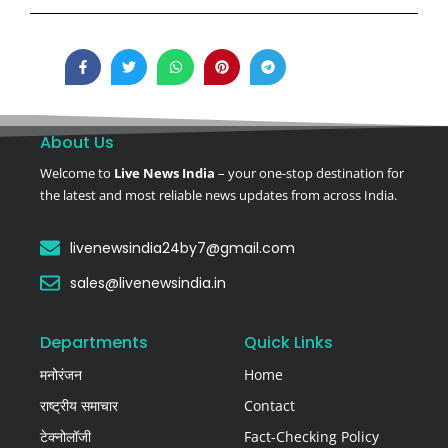
About Us
Welcome to
Live News India
– your one-stop destination for
the latest and most reliable news updates from across India.
livenewsindia24by7@gmail.com
sales@livenewsindia.in
Departments
Quick Links
मनोरंजन
Home
राष्ट्रीय समाचार
Contact
टेक्नोलॉजी
Fact-Checking Policy